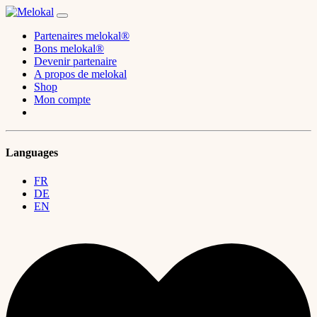
Partenaires melokal®
Bons melokal®
Devenir partenaire
A propos de melokal
Shop
Mon compte
Languages
FR
DE
EN