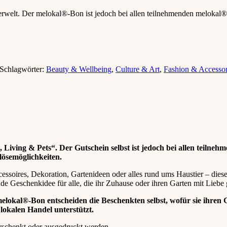
rwelt. Der melokal®-Bon ist jedoch bei allen teilnehmenden melokal®-
Schlagwörter:
Beauty & Wellbeing
,
Culture & Art
,
Fashion & Accessor
 Living & Pets“. Der Gutschein selbst ist jedoch bei allen teilne
nlösemöglichkeiten.
cessoires, Dekoration, Gartenideen oder alles rund ums Haustier – dies
e Geschenkidee für alle, die ihr Zuhause oder ihren Garten mit Liebe g
elokal®-Bon entscheiden die Beschenkten selbst, wofür sie ihren 
lokalen Handel unterstützt.
rschenkt oder ausgedruckt werden.