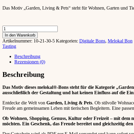
Das Motiv „Garden, Living & Pets“ steht für Wohnen, Garten und Tie
Download-
Bon
In den Warenkorb
"Garden,
Artikelnummer:
10-21-30-5
Kategorien:
Digitale Bons
,
Melokal Bon
Living
Tasting
&
Pets"
Beschreibung
Menge
Rezensionen (0)
Beschreibung
Das Motiv dieses melokal®-Bons steht für die Kategorie „Garden,
ausschließlich der Gestaltung und hat keinen Einfluss auf die Ei
Entdecke die Welt von
Garden, Living & Pets
. Ob stilvolle Wohnac
Freude am gemeinsamen Leben mit tierischen Begleitern. Eine passend
Ob Wohnen, Shopping, Genuss, Kultur oder Freizeit – mit dem m
möchten. Ein Geschenk, das Freude bereitet und gleichzeitig den 
Der Gutschein wird als PDF per E-Mail versendet und kann sofort ve