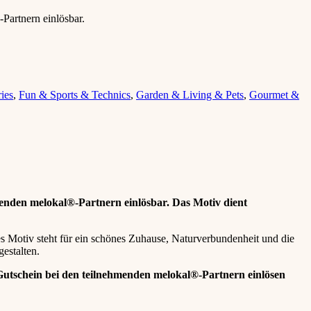
Partnern einlösbar.
ies
,
Fun & Sports & Technics
,
Garden & Living & Pets
,
Gourmet &
hmenden melokal®-Partnern einlösbar. Das Motiv dient
es Motiv steht für ein schönes Zuhause, Naturverbundenheit und die
estalten.
Gutschein bei den teilnehmenden melokal®-Partnern einlösen