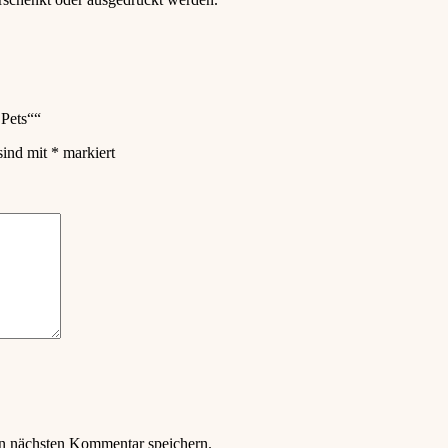
 Pets““
sind mit
*
markiert
n nächsten Kommentar speichern.